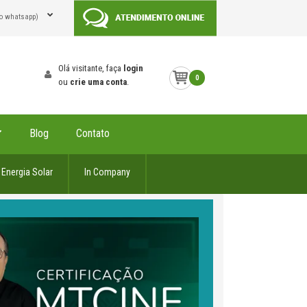
o whatsapp)
Olá visitante, faça
login
0
ou
crie uma conta
.
Blog
Contato
Energia Solar
In Company