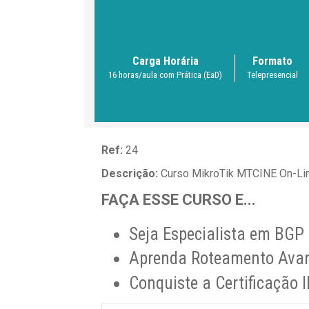
Carga Horária
Formato
16 horas/aula com Prática (EaD)
Telepresencial
Ref:
24
Descrição:
Curso MikroTik MTCINE On-L
FAÇA ESSE CURSO E...
Seja Especialista em BGP
Aprenda Roteamento Ava
Conquiste a Certificaçã