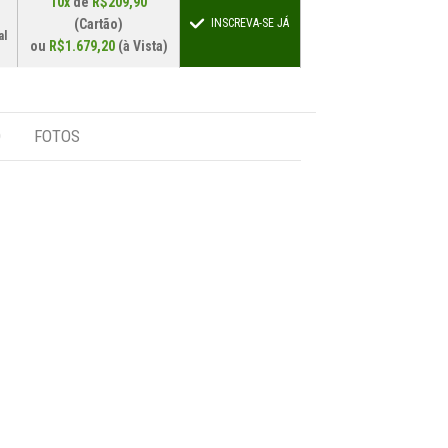
10x
de
R$209,90
(Cartão)
INSCREVA-SE JÁ
al
ou
R$1.679,20
(à Vista)
O
FOTOS