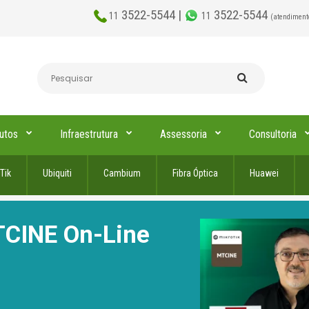
3522-5544 |
3522-5544
11
11
(atendiment
utos
Infraestrutura
Assessoria
Consultoria
Tik
Ubiquiti
Cambium
Fibra Óptica
Huawei
TCINE On-Line