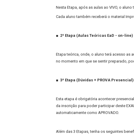
Nesta Etapa, após as aulas ao VIVO, o aluno
Cada aluno também receberá o material Impre
■ 2ª Etapa (Aulas Teóricas EaD - on-line)
Etapa teórica, onde, o aluno terá acesso as au
no momento em que se sentir preparado, pod
■ 3ª Etapa (Dúvidas + PROVA Presencial)
Esta etapa é obrigatória acontecer presencial
da inscrição para poder participar deste EXA
automaticamente como APROVADO.
Além das 3 Etapas, tenha os seguintes benef