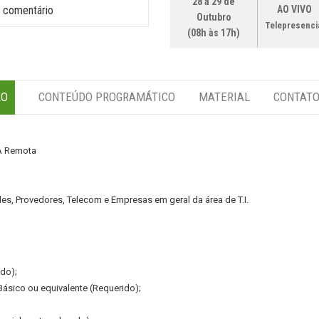
28 a 29 de
 comentário
AO VIVO
Outubro
Telepresenci
(08h às 17h)
ÃO
CONTEÚDO PROGRAMÁTICO
MATERIAL
CONTAT
A Remota
es, Provedores, Telecom e Empresas em geral da área de T.I.
do);
Básico ou equivalente (Requerido);