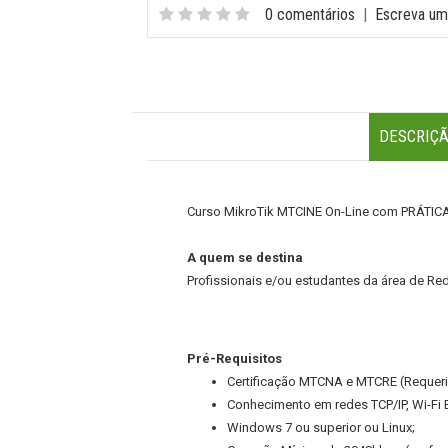
0 comentários
|
Escreva um
DESCRIÇ
Curso MikroTik MTCINE On-Line com PRÁTIC
A quem se destina
Profissionais e/ou estudantes da área de Red
Pré-Requisitos
Certificação MTCNA e MTCRE (Requeri
Conhecimento em redes TCP/IP, Wi-Fi 
Windows 7 ou superior ou Linux;