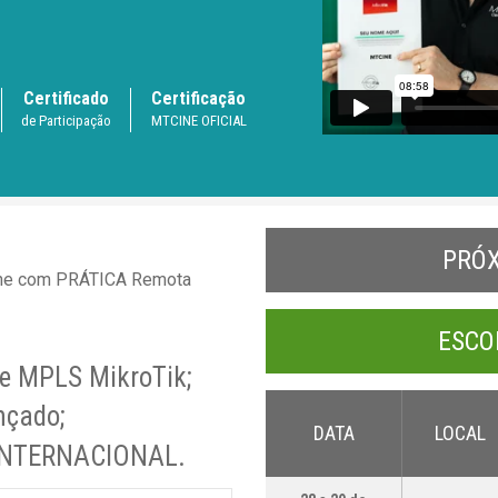
Certificado
Certificação
de Participação
MTCINE OFICIAL
PRÓ
ine com PRÁTICA Remota
ESCO
 e MPLS MikroTik;
nçado;
DATA
LOCAL
o INTERNACIONAL.