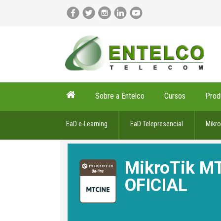
Sobre a Entelco
Cursos
Prod
EaD e-Learning
EaD Telepresencial
Mikro
MikroTik M
OFICIAL