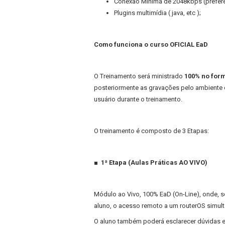
Conexão Mínima de 2048kbps (prefer
Plugins multimídia ( java, etc );
Como funciona o curso OFICIAL EaD
O Treinamento será ministrado
100% no form
posteriormente as gravações pelo ambiente 
usuário durante o treinamento.
O treinamento é composto de 3 Etapas:
■ 1ª Etapa (Aulas Práticas AO VIVO)
Módulo ao Vivo, 100% EaD (On-Line), onde, s
aluno, o acesso remoto a um routerOS simult
O aluno também poderá esclarecer dúvidas e