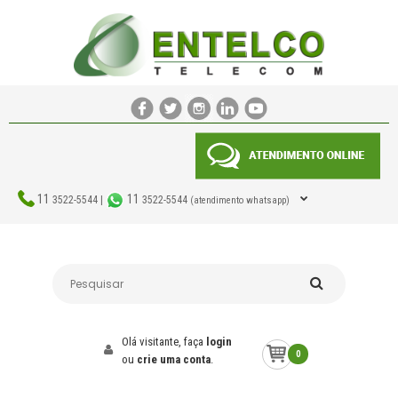
11
11
3522-5544 |
3522-5544
(atendimento whatsapp)
Olá visitante, faça
login
0
ou
crie uma conta
.