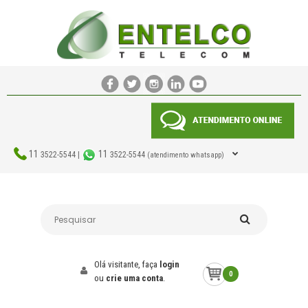
11
11
3522-5544 |
3522-5544
(atendimento whatsapp)
Olá visitante, faça
login
0
ou
crie uma conta
.