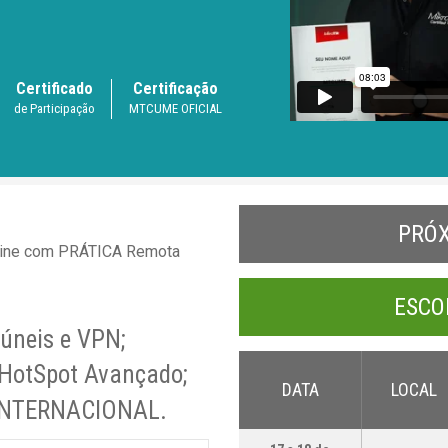
Certificado
Certificação
de Participação
MTCUME OFICIAL
PRÓ
ine com PRÁTICA Remota
ESCO
Túneis e VPN;
 HotSpot Avançado;
DATA
LOCAL
o INTERNACIONAL.