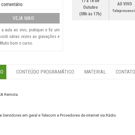
17 a 18 de
 comentário
AO VIVO
Outubro
Telepresenci
(08h às 17h)
VEJA MAIS
a aula ao vivo, pratiquei e fiz um
sisti várias vezes as gravações e
 Muito bom o curso.
ÃO
CONTEÚDO PROGRAMÁTICO
MATERIAL
CONTAT
CA Remota
e Servidores em geral e Telecom e Provedores de internet via Rádio.