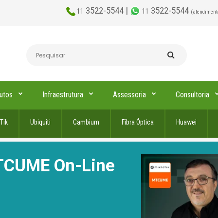
3522-5544 |
3522-5544
11
11
(atendiment
utos
Infraestrutura
Assessoria
Consultoria
Tik
Ubiquiti
Cambium
Fibra Óptica
Huawei
TCUME On-Line