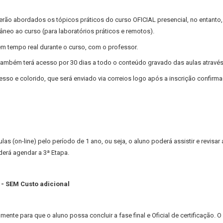
erão abordados os tópicos práticos do curso OFICIAL presencial, no entanto, 
âneo ao curso (para laboratórios práticos e remotos).
m tempo real durante o curso, com o professor.
 também terá acesso por 30 dias a todo o conteúdo gravado das aulas atravé
sso e colorido, que será enviado via correios logo após a inscrição confirma
las (on-line) pelo período de 1 ano, ou seja, o aluno poderá assistir e revisar
erá agendar a 3ª Etapa.
 - SEM Custo adicional
mente para que o aluno possa concluir a fase final e Oficial de certificação. 