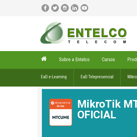
Sobre a Entelco
Cursos
Prod
EaD e-Learning
EaD Telepresencial
Mikro
MikroTik M
OFICIAL