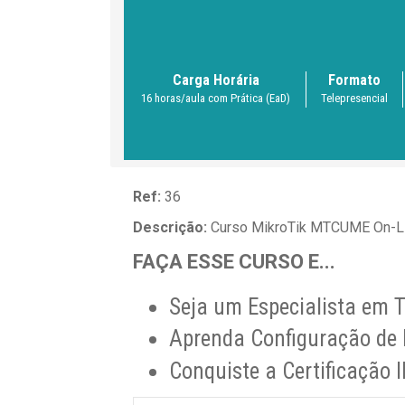
Carga Horária
Formato
16 horas/aula com Prática (EaD)
Telepresencial
Ref:
36
Descrição:
Curso MikroTik MTCUME On-L
FAÇA ESSE CURSO E...
Seja um Especialista em 
Aprenda Configuração de
Conquiste a Certificaçã