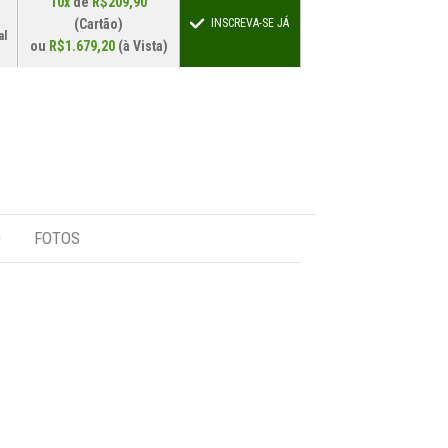
10x
de
R$209,90
(Cartão)
INSCREVA-SE JÁ
al
ou
R$1.679,20
(à Vista)
O
FOTOS