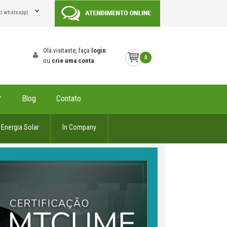
o whatsapp)
Olá visitante, faça
login
0
ou
crie uma conta
.
Blog
Contato
Energia Solar
In Company